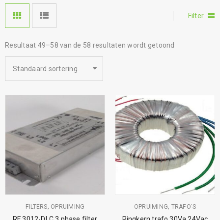
Filter
Resultaat 49–58 van de 58 resultaten wordt getoond
Standaard sortering
,
,
FILTERS
OPRUIMING
OPRUIMING
TRAFO'S
RF 3012-DLC 3 phase filter
Ringkern trafo 30Va 24Vac