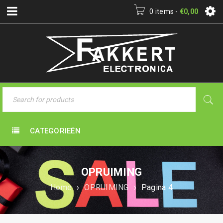
0 items
-
€
0,00
CATEGORIEËN
OPRUIMING
Home
›
OPRUIMING
›
Pagina 4