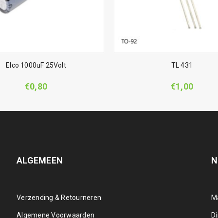
Elco 1000uF 25Volt
TL 431
€
0,80
€
1,00
ALGEMEEN
N
Verzending & Retourneren
M
Algemene Voorwaarden
D