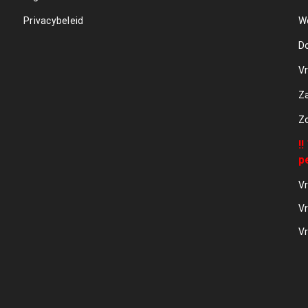
Privacybeleid
W
D
Vr
Z
Z
!
p
Vr
Vr
Vr