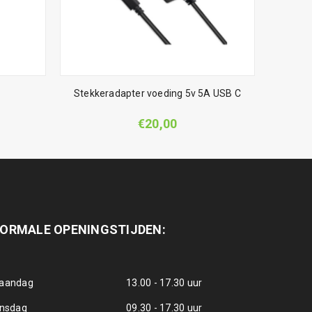
Actieve 
Stekkeradapter voeding 5v 5A USB C
€
20,00
ORMALE OPENINGSTIJDEN:
aandag
13.00 - 17.30 uur
insdag
09.30 - 17.30 uur