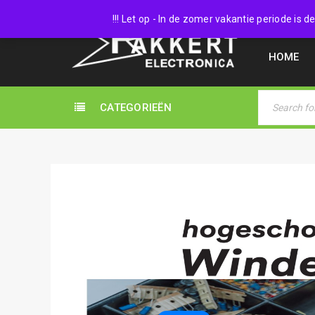
038 45
!!! Let op - In de zomer vakantie periode is
HOME
CATEGORIEËN