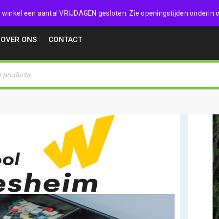
32357
 de winkel een aantal VRIJDAGEN gesloten. Zie openingstijden onderin o
OVER ONS
CONTACT