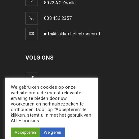
8022 AC Zwolle
038 453 2357
info@fakkert-electronica.nl
VOLG ONS
We gebruiken cookies op onze
website om u de meest relevante
ervaring te bieden door uw
voorkeuren en herhaalbezoeken te
onthouden. Door op "Accepteren" te
klikken, stemt u in met het gebruik van
ALLE cookies.
Accepteren
Weigeren