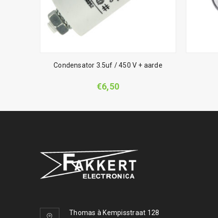
ts
Condensator 3.5uf / 450 V + aarde
€
6,50
Thomas à Kempisstraat 128