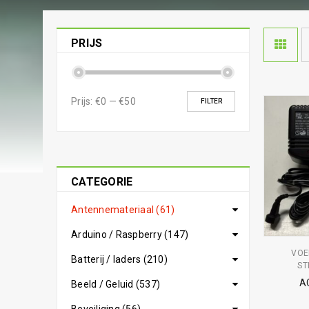
PRIJS
Prijs:
€0
—
€50
FILTER
CATEGORIE
Antennemateriaal (61)
Arduino / Raspberry (147)
VOE
Batterij / laders (210)
ST
A
Beeld / Geluid (537)