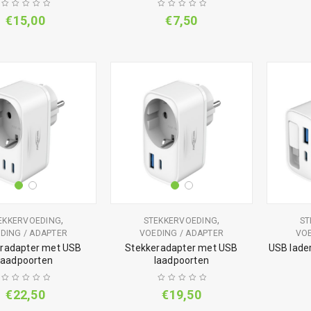
€
15,00
€
7,50
,
,
EKKERVOEDING
STEKKERVOEDING
ST
DING / ADAPTER
VOEDING / ADAPTER
VOE
radapter met USB
Stekkeradapter met USB
USB lade
laadpoorten
laadpoorten
€
22,50
€
19,50