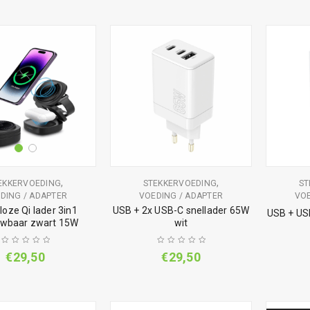
,
,
EKKERVOEDING
STEKKERVOEDING
ST
DING / ADAPTER
VOEDING / ADAPTER
VOE
loze Qi lader 3in1
USB + 2x USB-C snellader 65W
USB + US
wbaar zwart 15W
wit
€
29,50
€
29,50