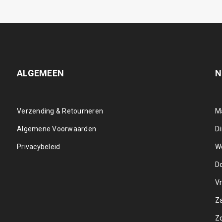
ALGEMEEN
N
Verzending & Retourneren
M
Algemene Voorwaarden
D
Privacybeleid
W
D
Vr
Z
Z