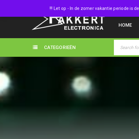
038 45
!!! Let op - In de zomer vakantie periode is
HOME
CATEGORIEËN