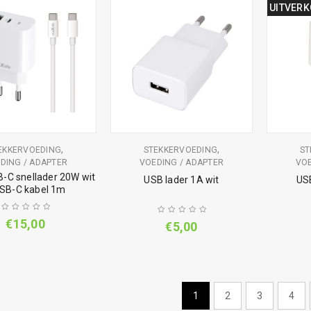
UITVER
,
,
EKKERVOEDING
STEKKERVOEDING
ST
DING / ADAPTER
VOEDING / ADAPTER
VOE
-C snellader 20W wit
USB lader 1A wit
USB
USB-C kabel 1m
€
15,00
€
5,00
1
2
3
4