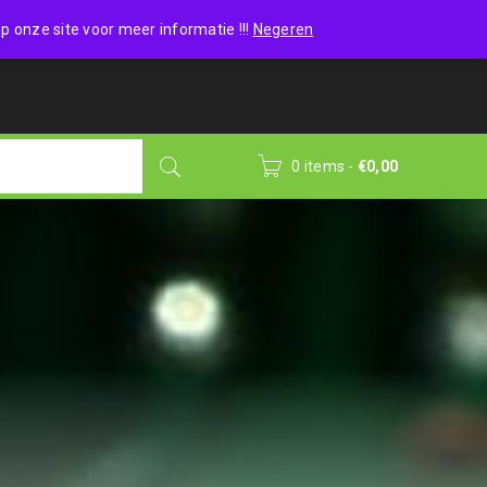
Wishlist (0)
Login
/
Sign up
p onze site voor meer informatie !!!
Negeren
0 items
-
€
0,00