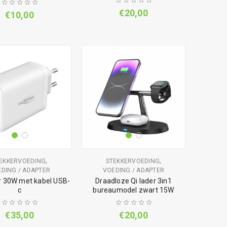
€
20,00
€
10,00
,
,
EKKERVOEDING
STEKKERVOEDING
DING / ADAPTER
VOEDING / ADAPTER
r 30W met kabel USB-
Draadloze Qi lader 3in1
c
bureaumodel zwart 15W
€
35,00
€
20,00