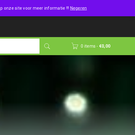
Wishlist (0)
Login
/
Sign up
p onze site voor meer informatie !!!
Negeren
0 items
-
€
0,00