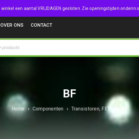
32357
 de winkel een aantal VRIJDAGEN gesloten. Zie openingstijden onderin o
OVER ONS
CONTACT
BF
Home
›
Componenten
›
Transistoren, FET's
›
BF