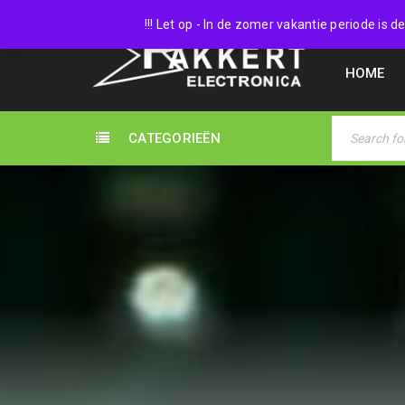
038 45
!!! Let op - In de zomer vakantie periode is
HOME
CATEGORIEËN