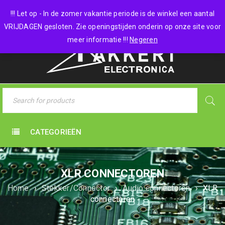
0 items
-
€
0,00
!!! Let op - In de zomer vakantie periode is de winkel een aantal
VRIJDAGEN gesloten. Zie openingstijden onderin op onze site voor
meer informatie !!!
Negeren
CATEGORIEËN
XLR CONNECTOREN
Home
›
Stekker/Connector
›
Audio connectoren
›
XLR
connectoren