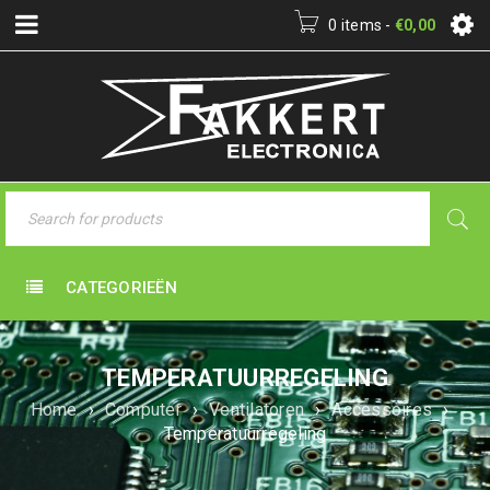
0 items
-
€
0,00
CATEGORIEËN
TEMPERATUURREGELING
Home
›
Computer
›
Ventilatoren
›
Accessoires
›
Temperatuurregeling