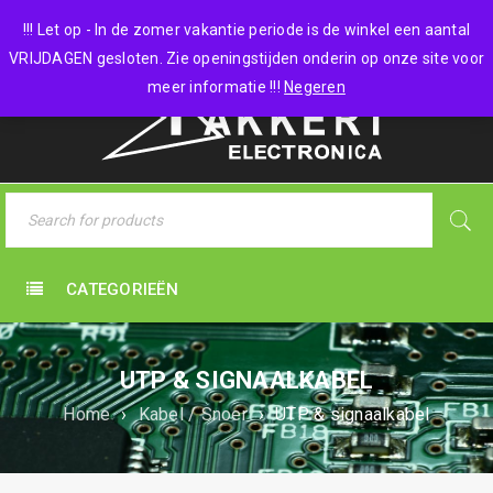
0 items
-
€
0,00
!!! Let op - In de zomer vakantie periode is de winkel een aantal
VRIJDAGEN gesloten. Zie openingstijden onderin op onze site voor
meer informatie !!!
Negeren
CATEGORIEËN
UTP & SIGNAALKABEL
Home
›
Kabel / Snoer
›
UTP & signaalkabel