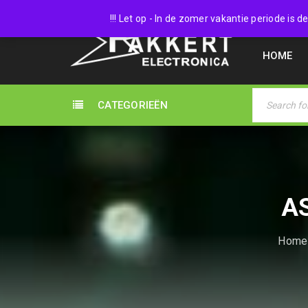
038 45
!!! Let op - In de zomer vakantie periode is
HOME
CATEGORIEËN
A
Home