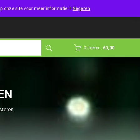
Wishlist (0)
Login
/
Sign up
p onze site voor meer informatie !!!
Negeren
0 items
-
€
0,00
EN
storen