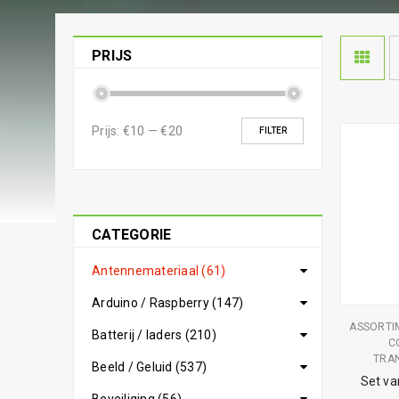
PRIJS
Prijs:
€10
—
€20
FILTER
CATEGORIE
Antennemateriaal (61)
Arduino / Raspberry (147)
ASSORTI
Batterij / laders (210)
C
TRAN
Beeld / Geluid (537)
Set va