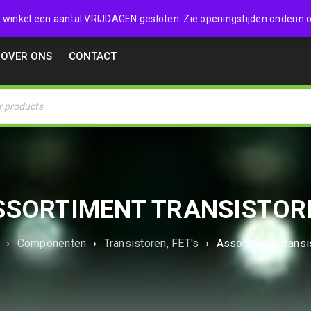
32357
 de winkel een aantal VRIJDAGEN gesloten. Zie openingstijden onderin o
OVER ONS
CONTACT
SSORTIMENT TRANSISTOR
›
Componenten
›
Transistoren, FET's
›
Assortiment transi