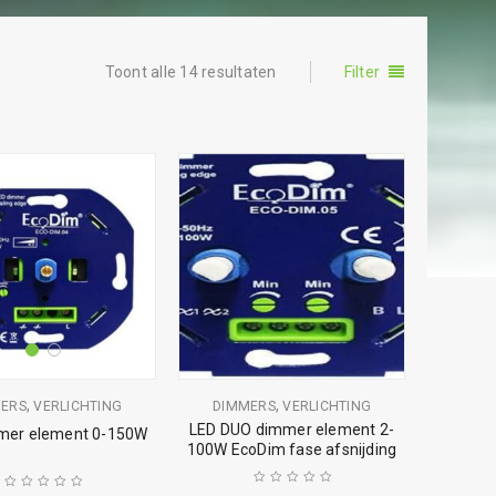
Toont alle 14 resultaten
Filter
,
,
ERS
VERLICHTING
DIMMERS
VERLICHTING
LED DUO dimmer element 2-
mer element 0-150W
100W EcoDim fase afsnijding