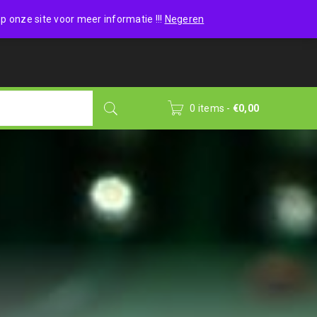
Wishlist (0)
Login
/
Sign up
p onze site voor meer informatie !!!
Negeren
0 items
-
€
0,00