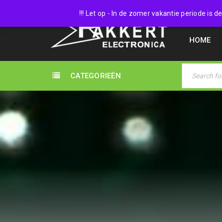
038 45
!!! Let op - In de zomer vakantie periode is
HOME
CATEGORIEËN