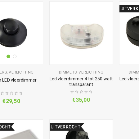
UITVER
,
,
ERS
VERLICHTING
DIMMERS
VERLICHTING
DIMM
Led vloerdimmer 4 tot 250 watt
Led vloer
 LED vloerdimmer
transparant
€
35,00
€
29,50
OCHT
UITVERKOCHT