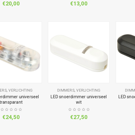
€
20,00
€
13,00
,
,
ERS
VERLICHTING
DIMMERS
VERLICHTING
DIMM
erdimmer universeel
LED snoerdimmer universeel
LED sno
transparant
wit
€
24,50
€
27,50