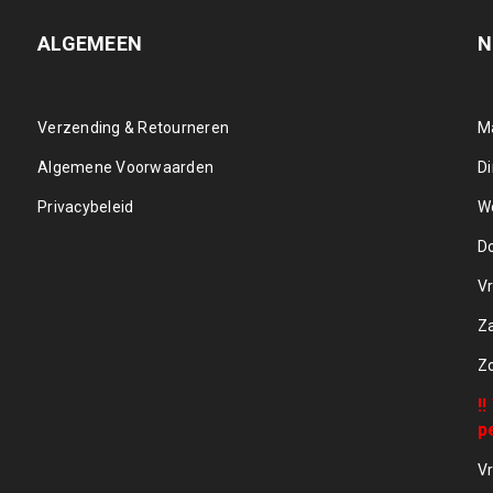
ALGEMEEN
N
Verzending & Retourneren
M
Algemene Voorwaarden
D
Privacybeleid
W
D
Vr
Z
Z
!
p
Vr