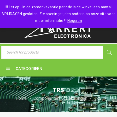
0 items
-
€
0,00
!!! Let op - In de zomer vakantie periode is de winkel een aantal
VRIJDAGEN gesloten. Zie openingstijden onderin op onze site voor
meer informatie !!!
Negeren
CATEGORIEËN
TR5
Home
›
Componenten
›
Zekeringen
›
TR5