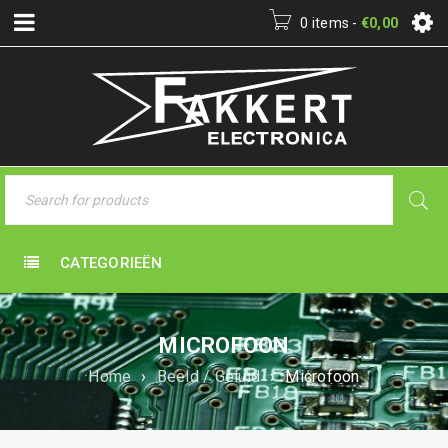
0 items
-
€
0,00
CATEGORIEËN
MICROFOON
Home
›
Beeld / Geluid
›
Microfoon