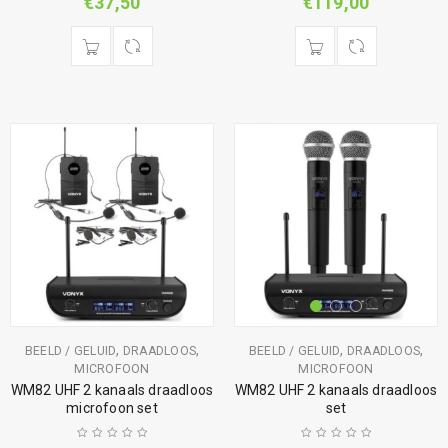
€
37,50
€
119,00
,
,
,
,
BEELD / GELUID
DRAADLOOS
BEELD / GELUID
DRAADLOOS
MICROFOON
MICROFOON
WM82 UHF 2 kanaals draadloos
WM82 UHF 2 kanaals draadloos
microfoon set
set