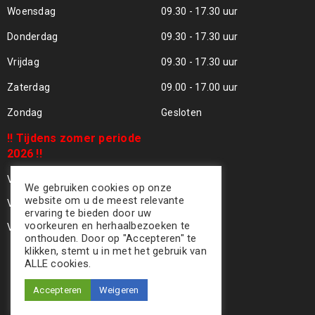
Woensdag
09.30 - 17.30 uur
Donderdag
09.30 - 17.30 uur
Vrijdag
09.30 - 17.30 uur
Zaterdag
09.00 - 17.00 uur
Zondag
Gesloten
!! Tijdens zomer periode
2026 !!
Vrijdag 24 Juli - Gesloten !!
We gebruiken cookies op onze
website om u de meest relevante
Vrijdag 31 Juli - Gesloten !!
ervaring te bieden door uw
voorkeuren en herhaalbezoeken te
Vrijdag 07 Aug - Gesloten !!
onthouden. Door op "Accepteren" te
klikken, stemt u in met het gebruik van
ALLE cookies.
Accepteren
Weigeren