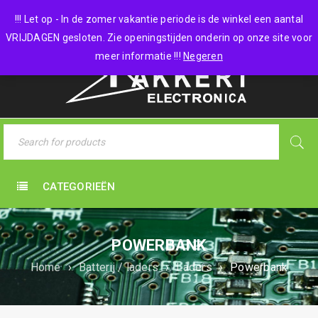
0 items
-
€
0,00
!!! Let op - In de zomer vakantie periode is de winkel een aantal
VRIJDAGEN gesloten. Zie openingstijden onderin op onze site voor
meer informatie !!!
Negeren
CATEGORIEËN
POWERBANK
Home
›
Batterij / laders
›
Laders
›
Powerbank