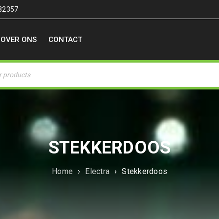
32357
OVER ONS
CONTACT
STEKKERDOOS
Home
›
Electra
›
Stekkerdoos