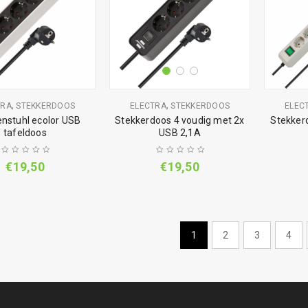
,
,
TRA
STEKKERDOOS
ELECTRA
STEKKERDOOS
ELEC
nstuhl ecolor USB
Stekkerdoos 4 voudig met 2x
Stekker
tafeldoos
USB 2,1A
€
19,50
€
19,50
1
2
3
4