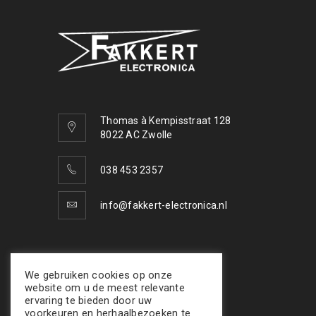
Thomas à Kempisstraat 128
8022 AC Zwolle
038 453 2357
info@fakkert-electronica.nl
VOLG ONS
We gebruiken cookies op onze
website om u de meest relevante
ervaring te bieden door uw
voorkeuren en herhaalbezoeken te