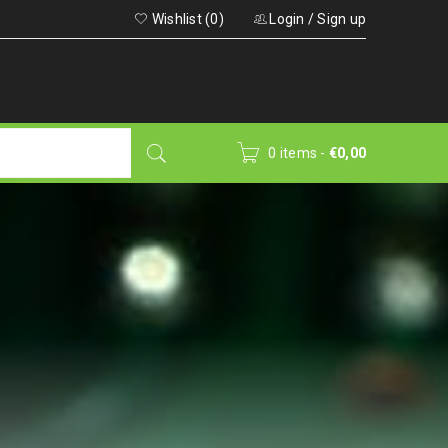
Wishlist (0)
Login
/
Sign up
0 items
-
€
0,00