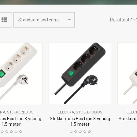
Standaard sortering
Resultaat 1–
,
,
TRA
STEKKERDOOS
ELECTRA
STEKKERDOOS
ELEC
os Eco Line 3 voudig
Stekkerdoos Eco Line 3 voudig
Stekkerd
1,5 meter
1,5 meter