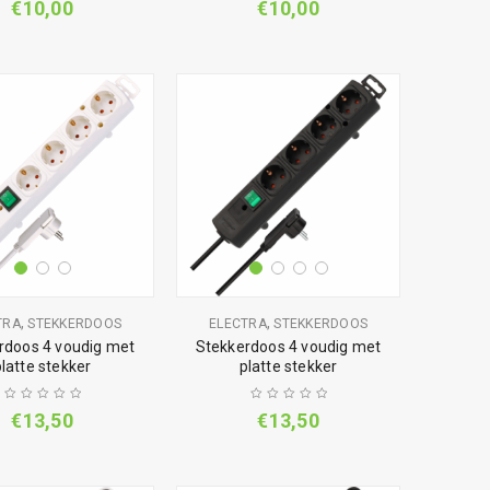
€
10,00
€
10,00
,
,
TRA
STEKKERDOOS
ELECTRA
STEKKERDOOS
rdoos 4 voudig met
Stekkerdoos 4 voudig met
platte stekker
platte stekker
€
13,50
€
13,50