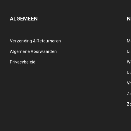
ALGEMEEN
N
Verzending & Retourneren
M
Algemene Voorwaarden
D
Privacybeleid
W
D
Vr
Z
Z