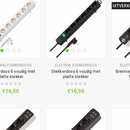
UITVER
,
,
TRA
STEKKERDOOS
ELECTRA
STEKKERDOOS
ELEC
rdoos 6 voudig met
Stekkerdoos 6 voudig met
Brennen
latte stekker
platte stekker
€
16,50
€
16,50