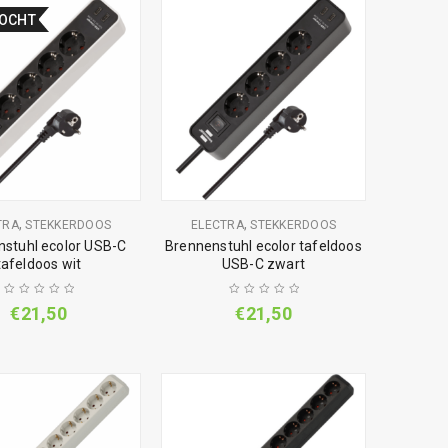
KOCHT
,
,
TRA
STEKKERDOOS
ELECTRA
STEKKERDOOS
stuhl ecolor USB-C
Brennenstuhl ecolor tafeldoos
tafeldoos wit
USB-C zwart
€
21,50
€
21,50