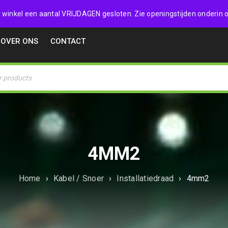
32357
 de winkel een aantal VRIJDAGEN gesloten. Zie openingstijden onderin o
OVER ONS
CONTACT
4MM2
Home
›
Kabel / Snoer
›
Installatiedraad
›
4mm2