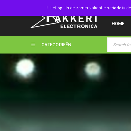
038 45
!!! Let op - In de zomer vakantie periode is
HOME
CATEGORIEËN