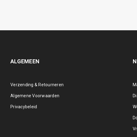
ALGEMEEN
N
Verzending & Retourneren
M
Algemene Voorwaarden
D
Privacybeleid
W
D
Vr