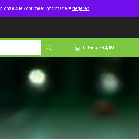
Wishlist (0)
Login
/
Sign up
p onze site voor meer informatie !!!
Negeren
0 items
-
€
0,00