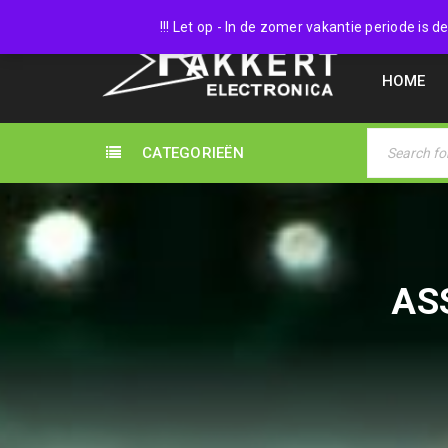
038 45
!!! Let op - In de zomer vakantie periode is
HOME
CATEGORIEËN
AS