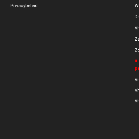
Privacybeleid
W
D
Vr
Z
Z
!
p
Vr
Vr
Vr