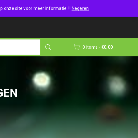
Wishlist (0)
Login
/
Sign up
p onze site voor meer informatie !!!
Negeren
0 items
-
€
0,00
GEN