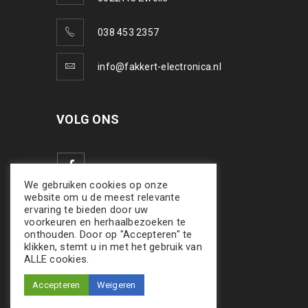
038 453 2357
info@fakkert-electronica.nl
VOLG ONS
We gebruiken cookies op onze
website om u de meest relevante
ervaring te bieden door uw
voorkeuren en herhaalbezoeken te
onthouden. Door op "Accepteren" te
klikken, stemt u in met het gebruik van
ALLE cookies.
Accepteren
Weigeren