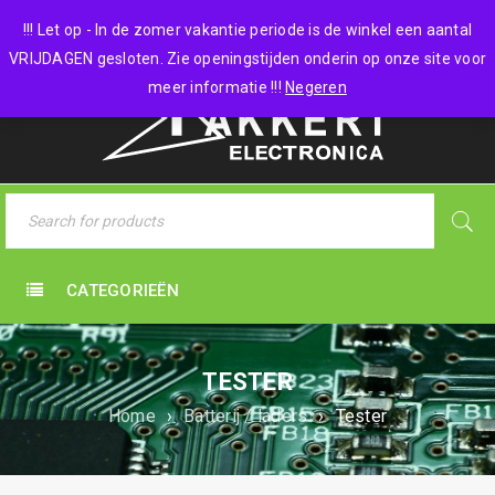
0 items
-
€
0,00
!!! Let op - In de zomer vakantie periode is de winkel een aantal
VRIJDAGEN gesloten. Zie openingstijden onderin op onze site voor
meer informatie !!!
Negeren
CATEGORIEËN
TESTER
Home
›
Batterij / laders
›
Tester