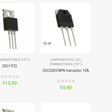
,
,
RANSISTOREN, FET'S
COMPONENTEN
2SC
TRANSISTOREN, FET'S
2SC1972
2SC5200 NPN transistor 15A
€
12,50
€
5,95