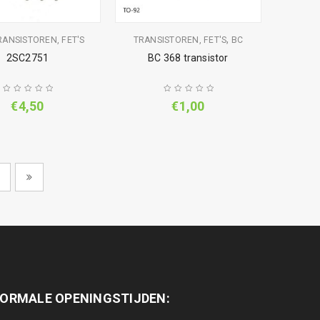
,
RANSISTOREN, FET'S
TRANSISTOREN, FET'S
BC
2SC2751
BC 368 transistor
€
4,50
€
1,00
ORMALE OPENINGSTIJDEN: