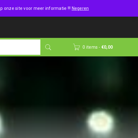
Wishlist (0)
Login
/
Sign up
p onze site voor meer informatie !!!
Negeren
0 items
-
€
0,00