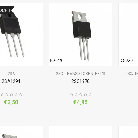
OCHT
,
,
2SA
2SC
TRANSISTOREN, FET'S
2SC
T
2SA1294
2SC1970
€
3,50
€
4,95