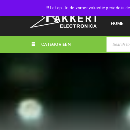
038 45
!!! Let op - In de zomer vakantie periode is
HOME
CATEGORIEËN