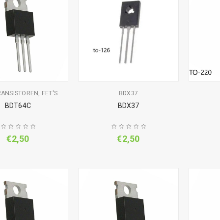
RANSISTOREN, FET'S
BDX37
BDT64C
BDX37
€
2,50
€
2,50