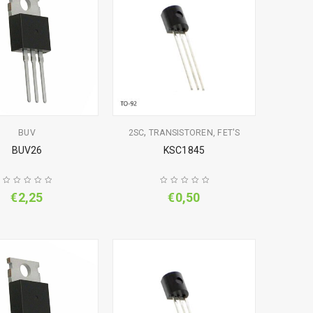
,
BUV
2SC
TRANSISTOREN, FET'S
BUV26
KSC1845
€
2,25
€
0,50