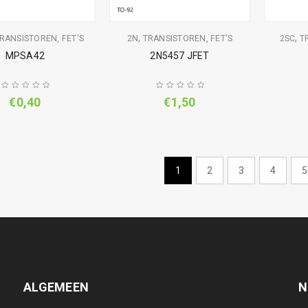
,
,
RANSISTOREN, FET'S
2N
TRANSISTOREN, FET'S
2SC
T
MPSA42
2N5457 JFET
€
0,40
€
1,50
1
2
3
4
5
ALGEMEEN
N