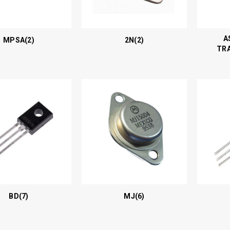
A
MPSA
(2)
2N
(2)
TR
BD
(7)
MJ
(6)