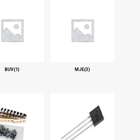
BUV
(1)
MJE
(3)