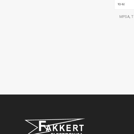
,
MPSA
T