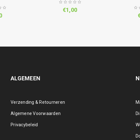
€
1,00
0
ALGEMEEN
N
Verzending & Retourneren
M
Algemene Voorwaarden
D
Privacybeleid
W
D