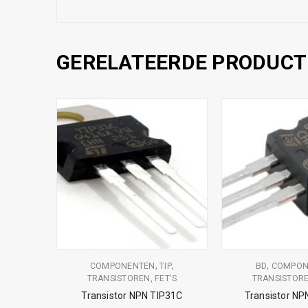
GERELATEERDE PRODUCT
,
,
,
,
EN
COMPONENTEN
TIP
BD
COMPON
T'S
TRANSISTOREN, FET'S
TRANSISTORE
D140
Transistor NPN TIP31C
Transistor N