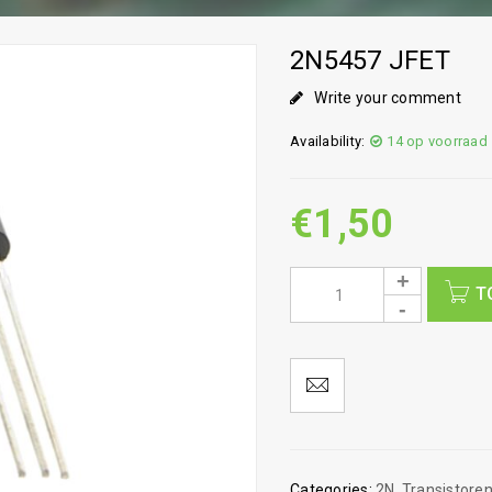
2N5457 JFET
Write your comment
Availability:
14 op voorraad
€
1,50
T
Categories:
2N
,
Transistoren