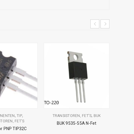
,
,
,
NENTEN
TIP
TRANSISTOREN, FET'S
BUK
B
TOREN, FET'S
TR
BUK 9535-55A N-Fet
or PNP TIP32C
Tra