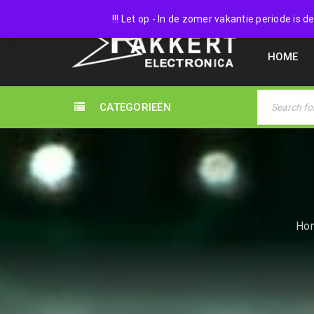
038 45
!!! Let op - In de zomer vakantie periode is
HOME
CATEGORIEËN
Ho