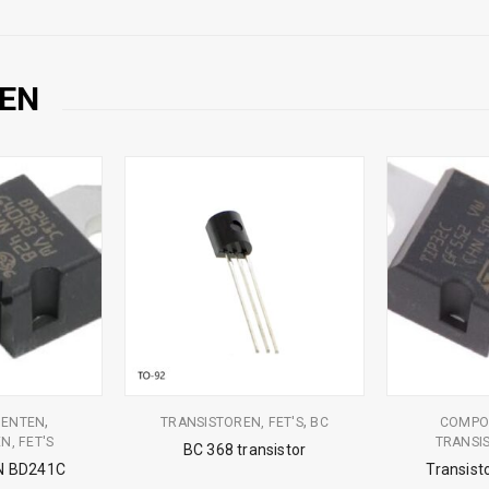
EN
,
,
ENTEN
TRANSISTOREN, FET'S
BC
COMPO
N, FET'S
TRANSIS
BC 368 transistor
PN BD241C
Transist