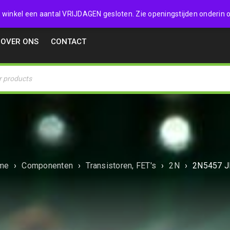
32357
 de winkel een aantal VRIJDAGEN gesloten. Zie openingstijden onderin o
OVER ONS
CONTACT
me
›
Componenten
›
Transistoren, FET's
›
2N
›
2N5457 J