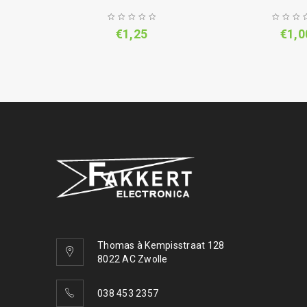
€
1,25
€
1,0
Thomas à Kempisstraat 128
8022 AC Zwolle
038 453 2357