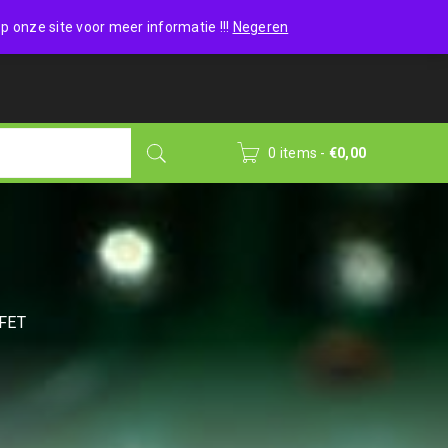
Wishlist (0)
Login
/
Sign up
p onze site voor meer informatie !!!
Negeren
0 items
-
€
0,00
FET