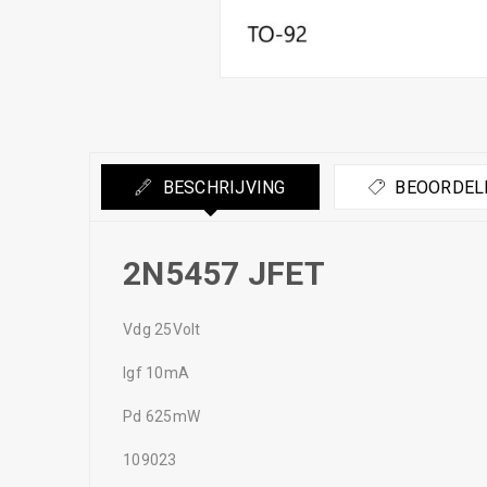
BESCHRIJVING
BEOORDELI
2N5457 JFET
Vdg 25Volt
Igf 10mA
Pd 625mW
109023