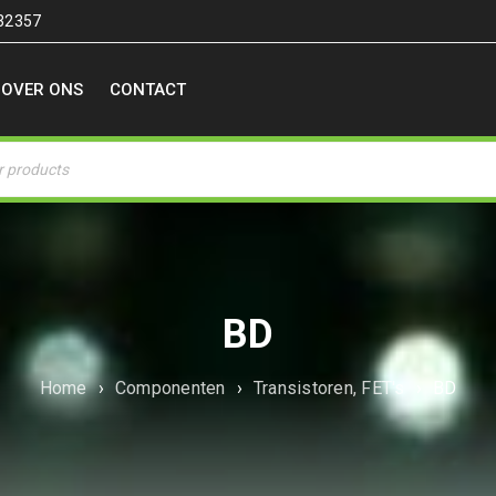
32357
OVER ONS
CONTACT
BD
Home
›
Componenten
›
Transistoren, FET's
›
BD