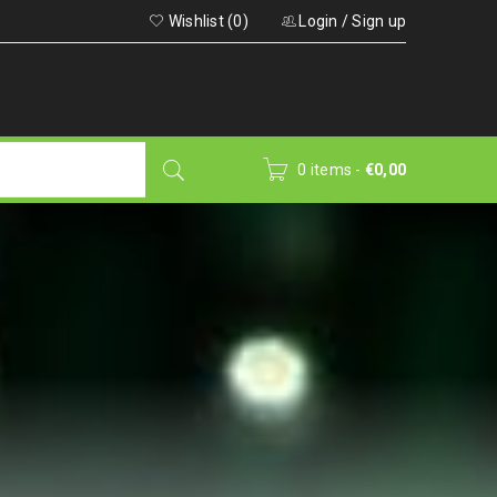
Wishlist (0)
Login
/
Sign up
0 items
-
€
0,00