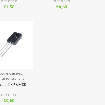
€
1,50
€
0,60
,
,
COMPONENTEN
NSISTOREN, FET'S
sistor PNP BD438
€
0,60