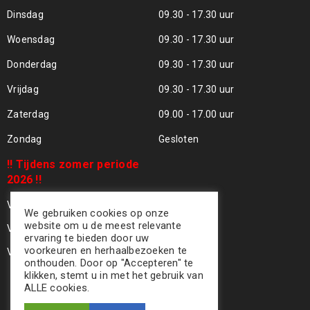
Dinsdag
09.30 - 17.30 uur
Woensdag
09.30 - 17.30 uur
Donderdag
09.30 - 17.30 uur
Vrijdag
09.30 - 17.30 uur
Zaterdag
09.00 - 17.00 uur
Zondag
Gesloten
!! Tijdens zomer periode
2026 !!
Vrijdag 24 Juli - Gesloten !!
We gebruiken cookies op onze
website om u de meest relevante
Vrijdag 31 Juli - Gesloten !!
ervaring te bieden door uw
voorkeuren en herhaalbezoeken te
Vrijdag 07 Aug - Gesloten !!
onthouden. Door op "Accepteren" te
klikken, stemt u in met het gebruik van
ALLE cookies.