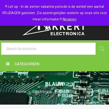
0 items
-
€
0,00
!!! Let op - In de zomer vakantie periode is de winkel een aantal
VRIJDAGEN gesloten. Zie openingstijden onderin op onze site voor
meer informatie !!!
Negeren
CATEGORIEËN
BLAUW
Home
›
Electronica
›
Krimpkous
›
Blauw