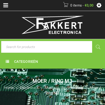
0 items
-
€
0,00
CATEGORIEËN
MOER / RING M3
Home
›
Electronica
›
Montage/Bev.materiaal
›
Moer /
Ring M3