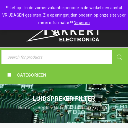
0 items
-
€
0,00
!!! Let op - In de zomer vakantie periode is de winkel een aantal
VRIJDAGEN gesloten. Zie openingstijden onderin op onze site voor
meer informatie !!!
Negeren
CATEGORIEËN
LUIDSPREKER FILTER
Home
›
Beeld / Geluid
›
Luidspreker filter