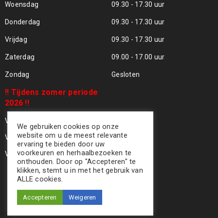
Woensdag
09.30 - 17.30 uur
Donderdag
09.30 - 17.30 uur
Vrijdag
09.30 - 17.30 uur
Zaterdag
09.00 - 17.00 uur
Zondag
Gesloten
!! Tijdens zomer periode
2026 !!
Vrijdag 24 Juli - Gesloten !!
We gebruiken cookies op onze
website om u de meest relevante
Vrijdag 31 Juli - Gesloten !!
ervaring te bieden door uw
voorkeuren en herhaalbezoeken te
Vrijdag 07 Aug - Gesloten !!
onthouden. Door op "Accepteren" te
klikken, stemt u in met het gebruik van
ALLE cookies.
Accepteren
Weigeren