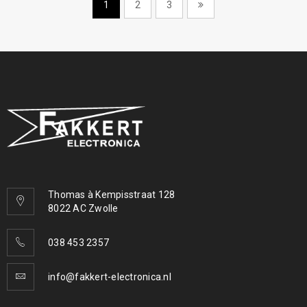
1
2
3
Thomas à Kempisstraat 128
8022 AC Zwolle
038 453 2357
info@fakkert-electronica.nl