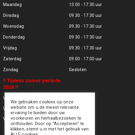
Maandag
13.00 - 17.30 uur
Dinsdag
09.30 - 17.30 uur
Woensdag
09.30 - 17.30 uur
Donderdag
09.30 - 17.30 uur
Vrijdag
09.30 - 17.30 uur
Zaterdag
09.00 - 17.00 uur
Zondag
Gesloten
!! Tijdens zomer periode
2026 !!
Vrijdag 24 Juli - Gesloten !!
We gebruiken cookies op onze
website om u de meest relevante
Vrijdag 31 Juli - Gesloten !!
ervaring te bieden door uw
voorkeuren en herhaalbezoeken te
Vrijdag 07 Aug - Gesloten !!
onthouden. Door op "Accepteren" te
klikken, stemt u in met het gebruik van
ALLE cookies.