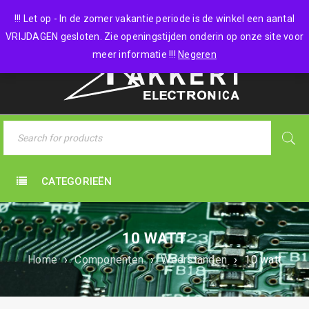
0 items
-
€
0,00
!!! Let op - In de zomer vakantie periode is de winkel een aantal
VRIJDAGEN gesloten. Zie openingstijden onderin op onze site voor
meer informatie !!!
Negeren
CATEGORIEËN
10 WATT
Home
›
Componenten
›
Weerstanden
›
10 watt