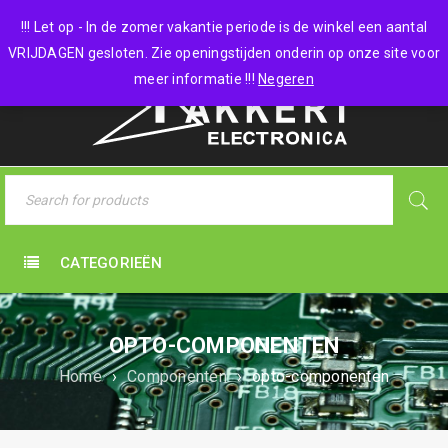
0 items
-
€
0,00
!!! Let op - In de zomer vakantie periode is de winkel een aantal
VRIJDAGEN gesloten. Zie openingstijden onderin op onze site voor
meer informatie !!!
Negeren
CATEGORIEËN
OPTO-COMPONENTEN
Home
›
Componenten
›
opto-componenten