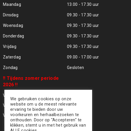
Maandag
13.00 - 17.30 uur
Dinsdag
09.30 - 17.30 uur
Woensdag
09.30 - 17.30 uur
Donderdag
09.30 - 17.30 uur
Vrijdag
09.30 - 17.30 uur
Zaterdag
09.00 - 17.00 uur
Zondag
Gesloten
!! Tijdens zomer periode
2026 !!
Vrijdag 24 Juli - Gesloten !!
We gebruiken cookies op onze
website om u de meest relevante
Vrijdag 31 Juli - Gesloten !!
ervaring te bieden door uw
voorkeuren en herhaalbezoeken te
Vrijdag 07 Aug - Gesloten !!
onthouden. Door op "Accepteren" te
klikken, stemt u in met het gebruik van
ALLE cookies.