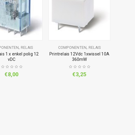
,
,
PONENTEN
RELAIS
COMPONENTEN
RELAIS
ais 1 x enkel polig 12
Printrelais 12Vdc 1xwissel 10A
vDC
360mW
€
8,00
€
3,25