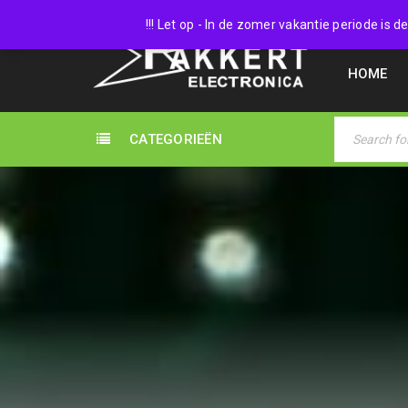
038 45
!!! Let op - In de zomer vakantie periode is
HOME
CATEGORIEËN