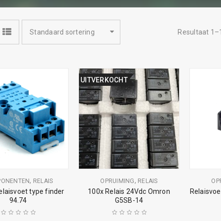
Standaard sortering
Resultaat 1–
UITVERKOCHT
,
,
PONENTEN
RELAIS
OPRUIMING
RELAIS
OP
relaisvoet type finder
100x Relais 24Vdc Omron
Relaisvoe
94.74
G5SB-14