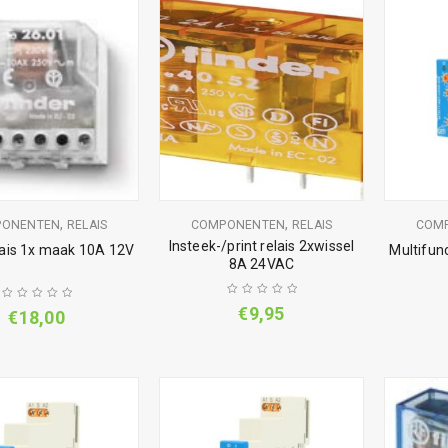
,
,
PONENTEN
RELAIS
COMPONENTEN
RELAIS
COM
Insteek-/print relais 2xwissel
lais 1x maak 10A 12V
Multifunc
8A 24VAC
€
9,95
€
18,00