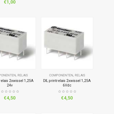
€
1,00
,
,
PONENTEN
RELAIS
COMPONENTEN
RELAIS
trelais 2xwissel 1,25A
DIL printrelais 2xwissel 1,25A
24v
6Vdc
€
4,50
€
4,50