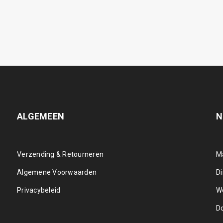
ALGEMEEN
N
Verzending & Retourneren
M
Algemene Voorwaarden
D
Privacybeleid
W
D