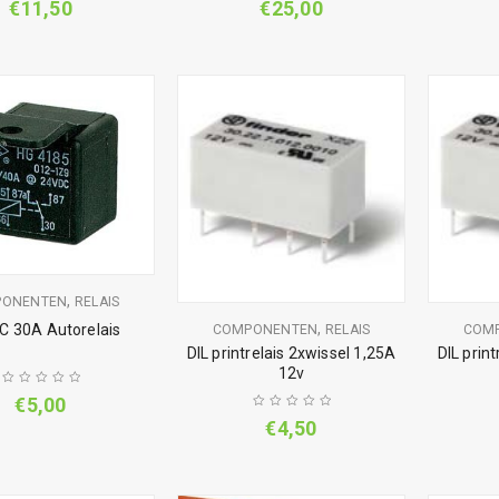
€
11,50
€
25,00
,
PONENTEN
RELAIS
,
C 30A Autorelais
COMPONENTEN
RELAIS
COM
DIL printrelais 2xwissel 1,25A
DIL prin
12v
€
5,00
€
4,50