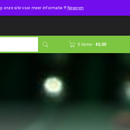
Wishlist (0)
Login
/
Sign up
p onze site voor meer informatie !!!
Negeren
0 items
-
€
0,00