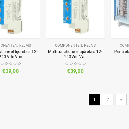
,
,
PONENTEN
RELAIS
COMPONENTEN
RELAIS
COM
tioneel tijdrelais 12-
Multifunctioneel tijdrelais 12-
Printrel
240 Vdc Vac
240Vdc Vac
€
39,00
€
39,00
1
2