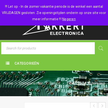
0 items
-
€
0,00
!!! Let op - In de zomer vakantie periode is de winkel een aantal
VRIJDAGEN gesloten. Zie openingstijden onderin op onze site voor
meer informatie !!!
Negeren
CATEGORIEËN
Home
›
Componenten
›
Relais
›
24VDC 30A Autorelais