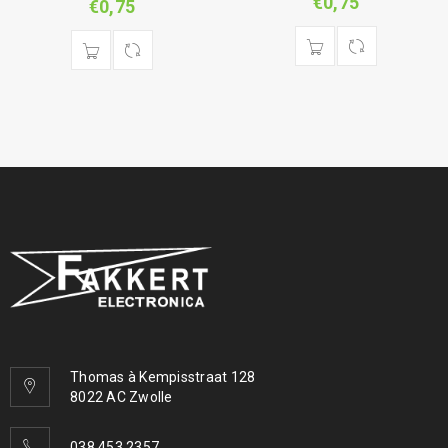
€
0,75
€
0,75
Thomas à Kempisstraat 128
8022 AC Zwolle
038 453 2357