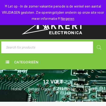
0 items
-
€
0,00
!!! Let op - In de zomer vakantie periode is de winkel een aantal
VRIJDAGEN gesloten. Zie openingstijden onderin op onze site voor
meer informatie !!!
Negeren
CATEGORIEËN
12 VOLT
Home
›
Batterij / laders
›
Batterijen
›
12 Volt