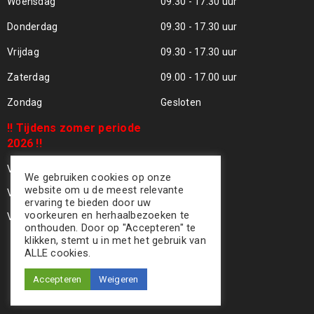
Woensdag
09.30 - 17.30 uur
Donderdag
09.30 - 17.30 uur
Vrijdag
09.30 - 17.30 uur
Zaterdag
09.00 - 17.00 uur
Zondag
Gesloten
!! Tijdens zomer periode
2026 !!
Vrijdag 24 Juli - Gesloten !!
We gebruiken cookies op onze
website om u de meest relevante
Vrijdag 31 Juli - Gesloten !!
ervaring te bieden door uw
voorkeuren en herhaalbezoeken te
Vrijdag 07 Aug - Gesloten !!
onthouden. Door op "Accepteren" te
klikken, stemt u in met het gebruik van
ALLE cookies.
Accepteren
Weigeren