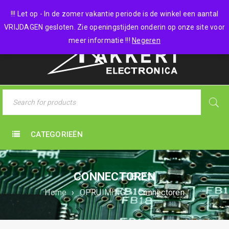
0 items
-
€
0,00
!!! Let op - In de zomer vakantie periode is de winkel een aantal
VRIJDAGEN gesloten. Zie openingstijden onderin op onze site voor
meer informatie !!!
Negeren
CATEGORIEËN
CONNECTOREN
Home
›
OPRUIMING
›
Connectoren