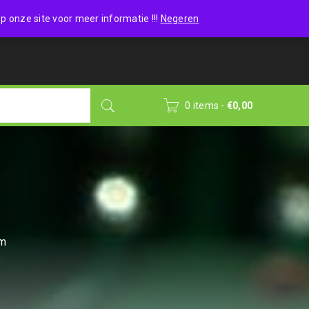
Wishlist (0)
Login
/
Sign up
p onze site voor meer informatie !!!
Negeren
0 items
-
€
0,00
em