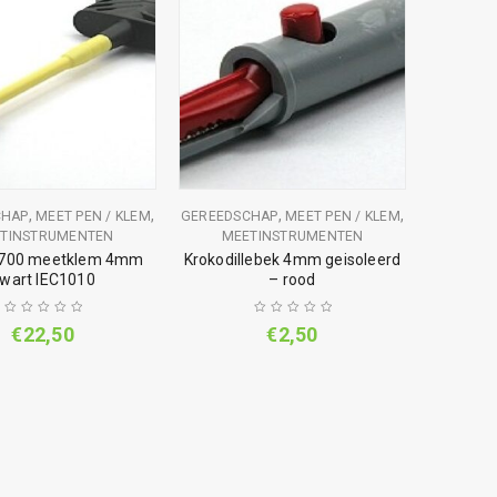
,
,
,
,
CHAP
MEET PEN / KLEM
GEREEDSCHAP
MEET PEN / KLEM
TINSTRUMENTEN
MEETINSTRUMENTEN
700 meetklem 4mm
Krokodillebek 4mm geisoleerd
wart IEC1010
– rood
€
22,50
€
2,50