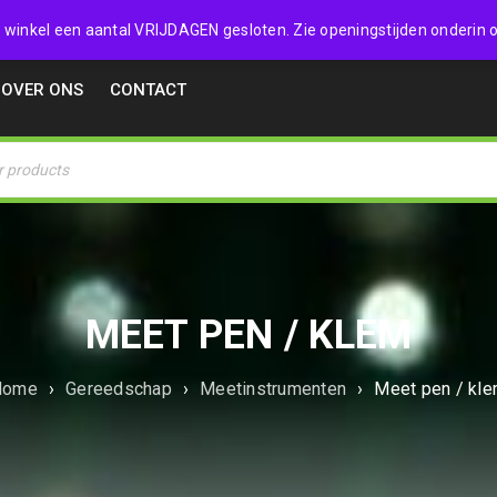
32357
 de winkel een aantal VRIJDAGEN gesloten. Zie openingstijden onderin o
OVER ONS
CONTACT
MEET PEN / KLEM
Home
›
Gereedschap
›
Meetinstrumenten
›
Meet pen / kl