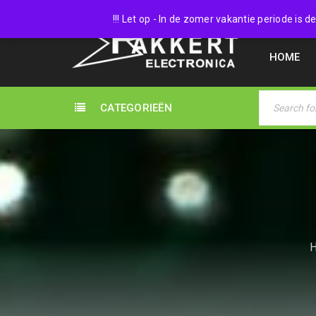
038 45
!!! Let op - In de zomer vakantie periode is
HOME
CATEGORIEËN