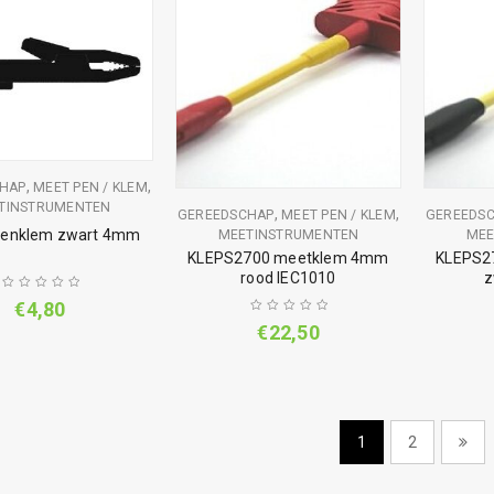
,
,
HAP
MEET PEN / KLEM
TINSTRUMENTEN
,
,
GEREEDSCHAP
MEET PEN / KLEM
GEREEDS
llenklem zwart 4mm
MEETINSTRUMENTEN
MEE
KLEPS2700 meetklem 4mm
KLEPS2
rood IEC1010
z
€
4,80
€
22,50
1
2