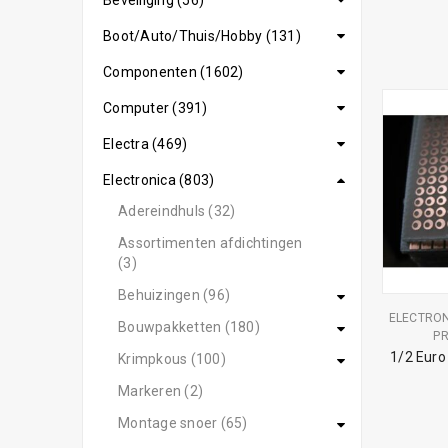
Beveiliging (56)
Boot/Auto/Thuis/Hobby (131)
Componenten (1602)
Computer (391)
Electra (469)
Electronica (803)
Adereindhuls (32)
Assortimenten afdichtingen
(3)
Behuizingen (96)
ELECTRO
Bouwpakketten (180)
PR
1/2 Euro
Krimpkous (100)
Markeren (2)
Montage snoer (65)