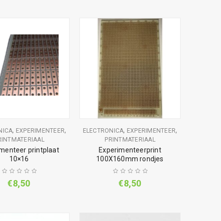
,
,
,
,
NICA
EXPERIMENTEER
ELECTRONICA
EXPERIMENTEER
RINTMATERIAAL
PRINTMATERIAAL
menteer printplaat
Experimenteerprint
10×16
100X160mm rondjes
€
8,50
€
8,50