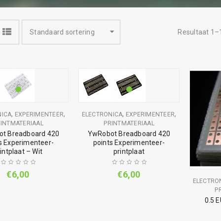
Standaard sortering
Resultaat 1–
,
,
,
,
NICA
EXPERIMENTEER
ELECTRONICA
EXPERIMENTEER
INTMATERIAAL
PRINTMATERIAAL
t Breadboard 420
YwRobot Breadboard 420
s Experimenteer-
points Experimenteer-
intplaat – Wit
printplaat
€
6,00
€
6,00
ELECTRO
P
0.5 