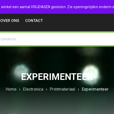
32357
 de winkel een aantal VRIJDAGEN gesloten. Zie openingstijden onderin o
OVER ONS
CONTACT
EXPERIMENTEER
Home
›
Electronica
›
Printmateriaal
›
Experimenteer