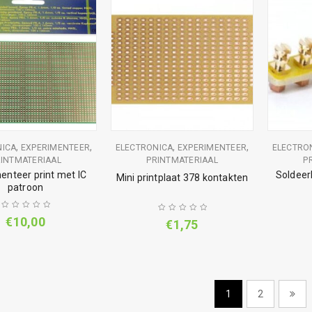
,
,
,
,
NICA
EXPERIMENTEER
ELECTRONICA
EXPERIMENTEER
ELECTRO
INTMATERIAAL
PRINTMATERIAAL
P
enteer print met IC
Soldeer
Mini printplaat 378 kontakten
patroon
€
10,00
€
1,75
1
2