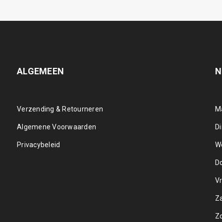
ALGEMEEN
N
Verzending & Retourneren
M
Algemene Voorwaarden
D
Privacybeleid
W
D
Vr
Z
Z