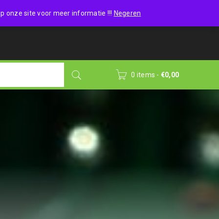
Wishlist (0)
Login
/
Sign up
p onze site voor meer informatie !!!
Negeren
0 items
-
€
0,00