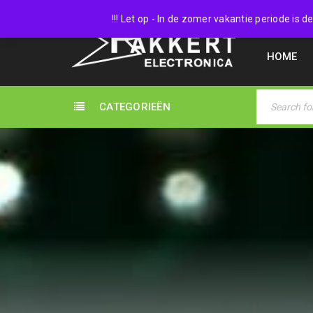
038 45
!!! Let op - In de zomer vakantie periode is
HOME
CATEGORIEËN