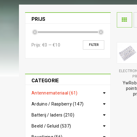
PRIJS
Prijs:
€0
—
€10
FILTER
ELECTRO
PR
CATEGORIE
YwRobo
point
Antennemateriaal (61)
pr
Arduino / Raspberry (147)
Batterij / laders (210)
Beeld / Geluid (537)