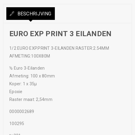
BESCHRIJVING
EURO EXP PRINT 3 EILANDEN
1/2 EURO EXP.PRINT 3-EILANDEN RASTER:2.54MM
AFMETING:100X80M
½ Euro 3-Eilanden
Afmeting: 100 x 80mm
Koper: 1 x 35µ
Epoxie
Raster maat: 2,54mm
0000002689
100295