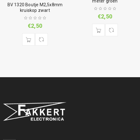
meter groen
BV 1320 Boutje M2,5x8mm
kruiskop zwart
€
2,50
€
2,50