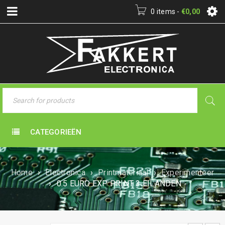
0 items
-
€
0,00
CATEGORIEËN
Home
›
Electronica
›
Printmateriaal
›
Experimenteer
›
0.5 EURO EXP PRINT 3 EILANDEN