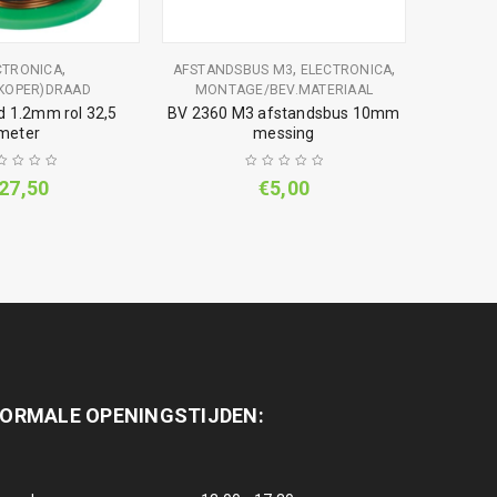
,
,
,
CTRONICA
AFSTANDSBUS M3
ELECTRONICA
BEHUI
(KOPER)DRAAD
MONTAGE/BEV.MATERIAAL
KUN
d 1.2mm rol 32,5
BV 2360 M3 afstandsbus 10mm
Behuiz
meter
messing
27,50
€
5,00
ORMALE OPENINGSTIJDEN: