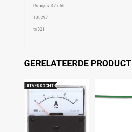
Rondjes: 37 x 56
100297
te321
GERELATEERDE PRODUCT
UITVERKOCHT