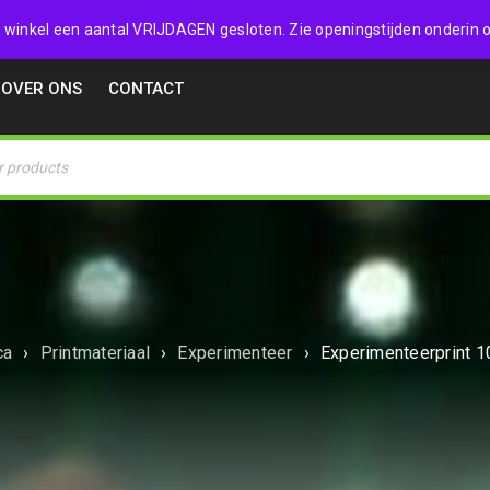
32357
 de winkel een aantal VRIJDAGEN gesloten. Zie openingstijden onderin o
OVER ONS
CONTACT
ca
›
Printmateriaal
›
Experimenteer
›
Experimenteerprint 