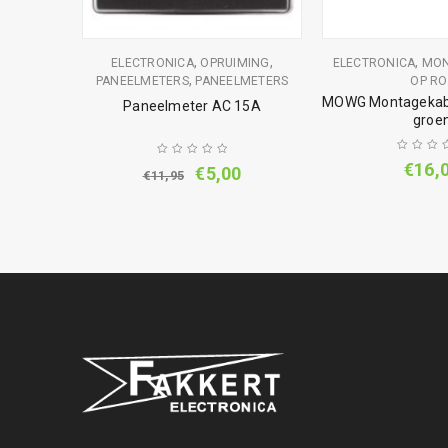
,
,
,
,
ONICA
ELECTRONICA
OPRUIMING
ELECTRONICA
MON
,
SEEL
PANEELMETERS
PANEELMETERS
OP RO
MOWG Montagekabe
m zwart
Paneelmeter AC 15A
groe
€
16,
€
5,00
€
11,95