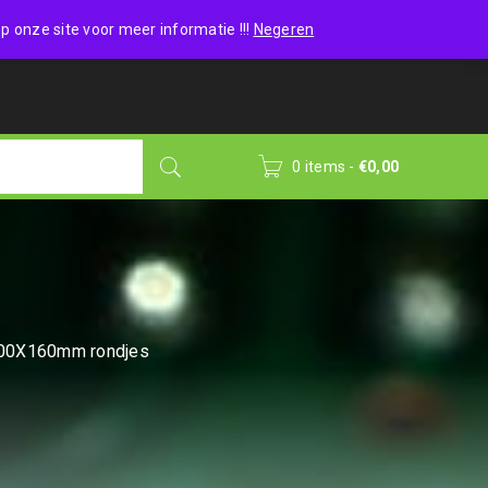
Wishlist (0)
Login
/
Sign up
p onze site voor meer informatie !!!
Negeren
0 items
-
€
0,00
100X160mm rondjes