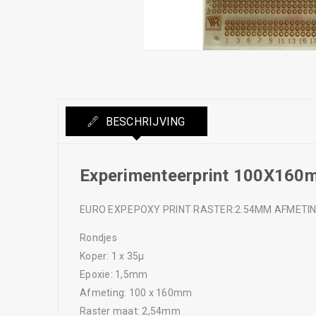
BESCHRIJVING
Experimenteerprint 100X160
EURO EXP.EPOXY PRINT RASTER:2.54MM AFMETI
Rondjes
Koper: 1 x 35µ
Epoxie: 1,5mm
Afmeting: 100 x 160mm
Raster maat: 2,54mm