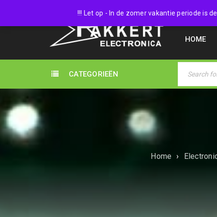
038 45
!!! Let op - In de zomer vakantie periode is
HOME
CATEGORIEËN
Home
›
Electroni