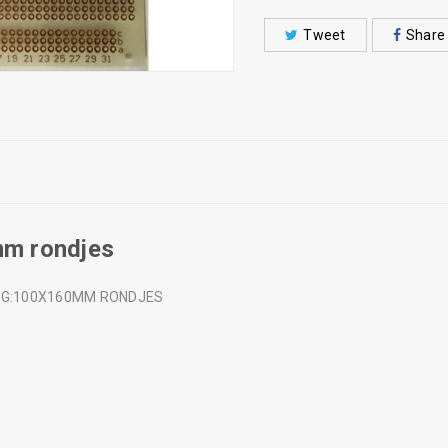
Tweet
Share
mm rondjes
NG:100X160MM RONDJES