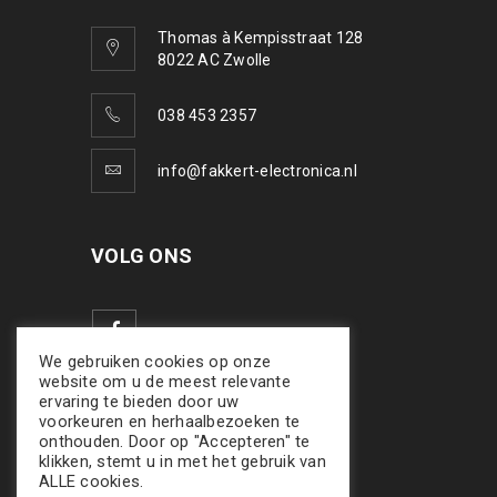
Thomas à Kempisstraat 128
8022 AC Zwolle
038 453 2357
info@fakkert-electronica.nl
VOLG ONS
We gebruiken cookies op onze
website om u de meest relevante
ervaring te bieden door uw
voorkeuren en herhaalbezoeken te
onthouden. Door op "Accepteren" te
klikken, stemt u in met het gebruik van
ALLE cookies.