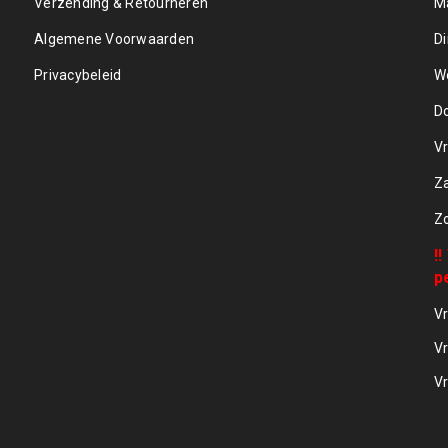
Verzending & Retourneren
M
Algemene Voorwaarden
D
Privacybeleid
W
D
Vr
Z
Z
!
p
Vr
Vr
Vr