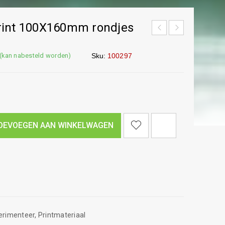
rint 100X160mm rondjes
 (kan nabesteld worden)
Sku:
100297
<I CLASS="PE-7S-REFRESH-2"></I><SPAN CLASS="TS-TOOLTIP BUTTON-TOOLTIP">VERGELIJK</SPAN>
OEVOEGEN AAN WINKELWAGEN
erimenteer
,
Printmateriaal