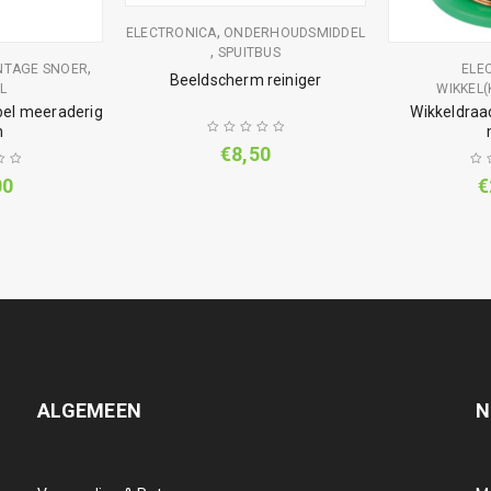
,
ELECTRONICA
ONDERHOUDSMIDDEL
,
SPUITBUS
,
TAGE SNOER
ELE
Beeldscherm reiniger
L
WIKKEL
l meeraderig
Wikkeldraa
n
€
8,50
00
€
ALGEMEEN
N