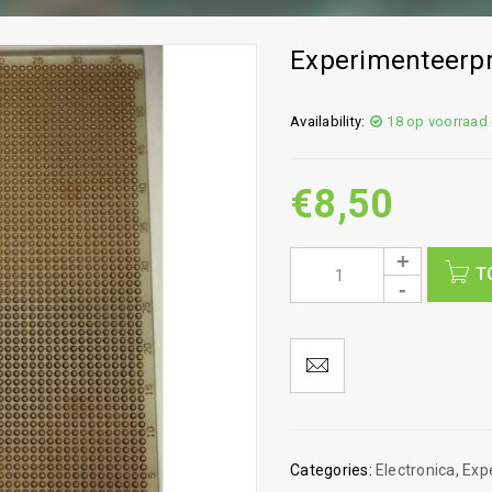
Experimenteerp
Availability:
18 op voorraad
€
8,50
T
Categories:
Electronica
,
Exp