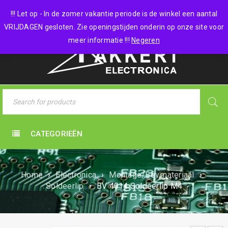
0 items
-
€
0,00
!!! Let op - In de zomer vakantie periode is de winkel een aantal
VRIJDAGEN gesloten. Zie openingstijden onderin op onze site voor
meer informatie !!!
Negeren
CATEGORIEËN
Home
›
Electronica
›
Montage/Bev.materiaal
›
Soldeerlip
›
BV 4014 Soldeerlip M4