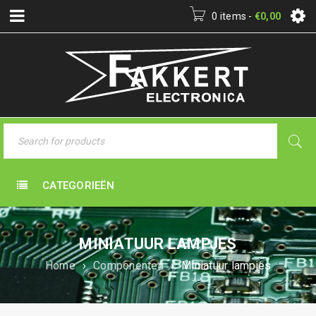
0 items
-
€
0,00
CATEGORIEËN
MINIATUUR LAMPJES
Home
›
Componenten
›
Miniatuur lampjes