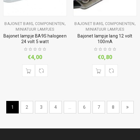
,
,
,
,
BAJONET BA9S
COMPONENTEN
BAJONET BA9S
COMPONENTEN
MINIATUUR LAMPJES
MINIATUUR LAMPJES
Bajonet lampje BA9S halogeen
Bajonet lampje lang 12 volt
24 volt 5 watt
100mA
€
4,00
€
0,80
1
2
3
4
…
6
7
8