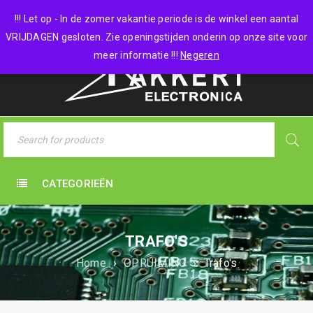
0 items
-
€
0,00
!!! Let op - In de zomer vakantie periode is de winkel een aantal
VRIJDAGEN gesloten. Zie openingstijden onderin op onze site voor
meer informatie !!!
Negeren
CATEGORIEËN
TRAFO'S
Home
›
OPRUIMING
›
Trafo's