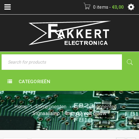
0 items
-
€
0,00
CATEGORIEËN
Home
›
Componenten
›
opto-componenten
›
Signaallamp 14mm 12 volt blauw