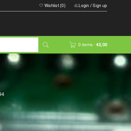
Wishlist (0)
Login
/
Sign up
0 items
-
€
0,00
94