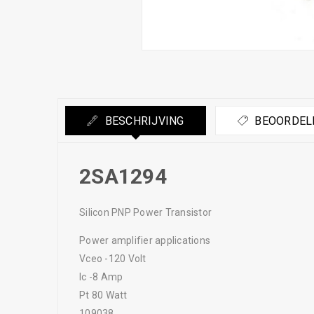
BESCHRIJVING
BEOORDELI
2SA1294
Silicon PNP Power Transistor
Power amplifier applications
Vceo -120 Volt
Ic -8 Amp
Pt 80 Watt
109038