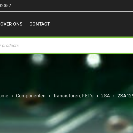
32357
OVER ONS
CONTACT
ome
›
Componenten
›
Transistoren, FET's
›
2SA
›
2SA12