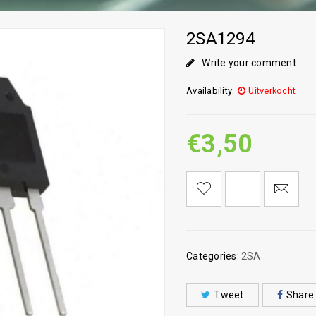
2SA1294
Write your comment
Availability:
Uitverkocht
€
3,50
<I CLASS="PE-7S-REFRESH-2"></I><SPAN CLASS="TS-TOOLTIP BUTTON-TOOLTIP">VERGELIJK</SPAN>
Categories:
2SA
Tweet
Share