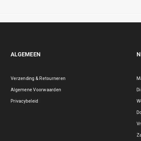
ALGEMEEN
N
Verzending & Retourneren
M
Algemene Voorwaarden
D
Privacybeleid
W
D
Vr
Z