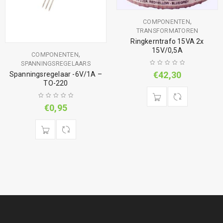
,
COMPONENTEN
TRANSFORMATOREN
Ringkerntrafo 15VA 2x
15V/0,5A
,
COMPONENTEN
SPANNINGSREGELAARS
€
42,30
Spanningsregelaar -6V/1A –
TO-220
€
0,95