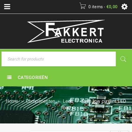
0 items
-
€
0,00
CATEGORIEËN
Home
›
Componenten
›
Leds
›
3mm low current LED
rood