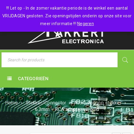
0 items
-
€
0,00
!!! Let op - In de zomer vakantie periode is de winkel een aantal
VRIJDAGEN gesloten. Zie openingstijden onderin op onze site voor
meer informatie !!!
Negeren
CATEGORIEËN
Home
›
Stekker/Connector
›
Audio verloop stekker
›
6.3mm – RCA adapter verguld