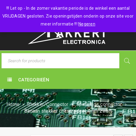
0 items
-
€
0,00
!!! Let op - In de zomer vakantie periode is de winkel een aantal
VRIJDAGEN gesloten. Zie openingstijden onderin op onze site voor
meer informatie !!!
Negeren
CATEGORIEËN
Home
›
Stekker/Connector
›
Spannings connector
›
Banaan stekker chassisdeel 4mm zwart