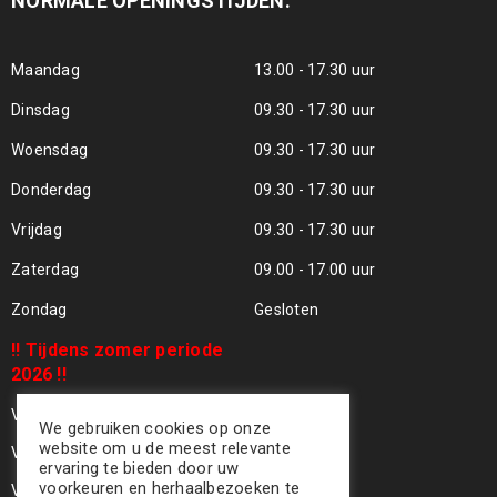
NORMALE OPENINGSTIJDEN:
Maandag
13.00 - 17.30 uur
Dinsdag
09.30 - 17.30 uur
Woensdag
09.30 - 17.30 uur
Donderdag
09.30 - 17.30 uur
Vrijdag
09.30 - 17.30 uur
Zaterdag
09.00 - 17.00 uur
Zondag
Gesloten
!! Tijdens zomer periode
2026 !!
Vrijdag 24 Juli - Gesloten !!
We gebruiken cookies op onze
website om u de meest relevante
Vrijdag 31 Juli - Gesloten !!
ervaring te bieden door uw
voorkeuren en herhaalbezoeken te
Vrijdag 07 Aug - Gesloten !!