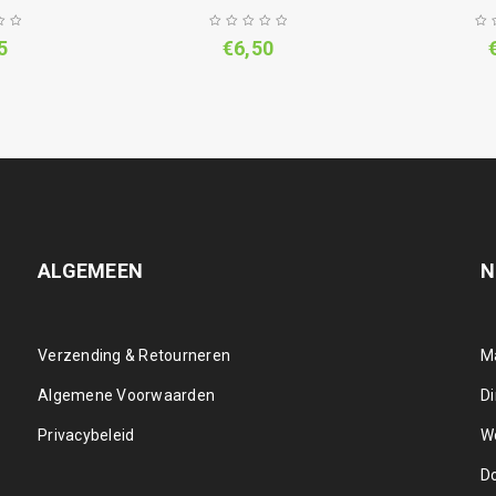
5
€
6,50
ALGEMEEN
N
Verzending & Retourneren
M
Algemene Voorwaarden
D
Privacybeleid
W
D