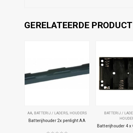
GERELATEERDE PRODUCT
,
,
HOUDERS
AA
BATTERIJ / LADERS
HOUDERS
BATTERIJ / LAD
HOUDE
enlight
Batterijhouder 2x penlight AA
Batterijhouder 4 x