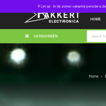
038 45
!!! Let op - In de zomer vakantie periode is
HOME
CATEGORIEËN
Home
›