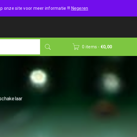
Wishlist (0)
Login
/
Sign up
p onze site voor meer informatie !!!
Negeren
0 items
-
€
0,00
schakelaar