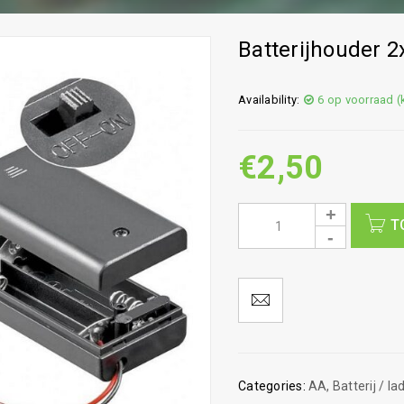
Batterijhouder 
Availability:
6 op voorraad 
€
2,50
T
Categories:
AA
,
Batterij / la