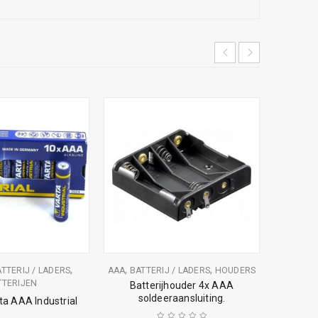
,
,
,
,
TTERIJ / LADERS
AAA
BATTERIJ / LADERS
HOUDERS
AA
BATT
TTERIJEN
Batterijhouder 4x AAA
Batter
soldeeraansluiting.
ta AAA Industrial