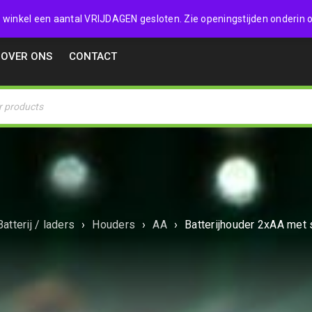
32357
 de winkel een aantal VRIJDAGEN gesloten. Zie openingstijden onderin o
OVER ONS
CONTACT
Batterij / laders
›
Houders
›
AA
›
Batterijhouder 2xAA met 