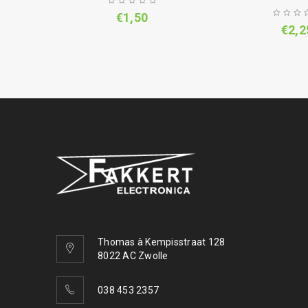
€
1,50
€
2,2
Thomas à Kempisstraat 128
8022 AC Zwolle
038 453 2357