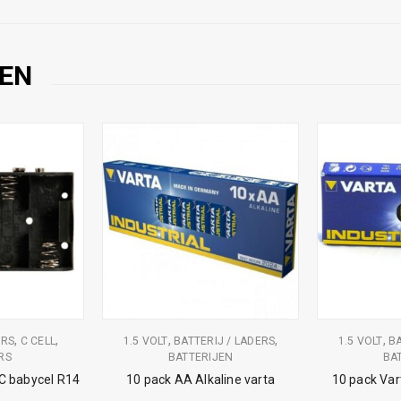
EN
,
,
,
,
,
ERS
C CELL
1.5 VOLT
BATTERIJ / LADERS
1.5 VOLT
BA
RS
BATTERIJEN
BA
 C babycel R14
10 pack AA Alkaline varta
10 pack Var