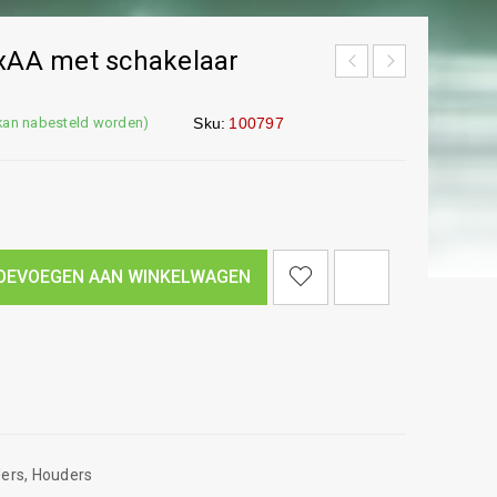
2xAA met schakelaar
(kan nabesteld worden)
Sku:
100797
<I CLASS="PE-7S-REFRESH-2"></I><SPAN CLASS="TS-TOOLTIP BUTTON-TOOLTIP">VERGELIJK</SPAN>
OEVOEGEN AAN WINKELWAGEN
ders
,
Houders