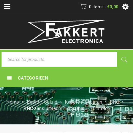
0 items
-
€
0,00
CATEGORIEËN
Home
›
Beeld / Geluid
›
Kabels / Snoeren
›
BNC
›
BNC aansluitkabel – 75 Ohm – 10 meter