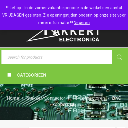
0 items
-
€
0,00
!!! Let op - In de zomer vakantie periode is de winkel een aantal
VRIJDAGEN gesloten. Zie openingstijden onderin op onze site voor
meer informatie !!!
Negeren
CATEGORIEËN
Home
›
Stekker/Connector
›
HF connectoren
›
BNC
koppelstuk