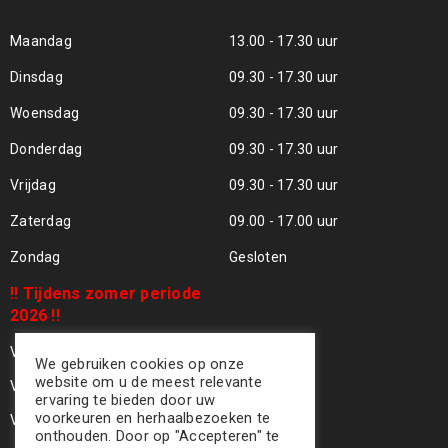
Maandag
13.00 - 17.30 uur
Dinsdag
09.30 - 17.30 uur
Woensdag
09.30 - 17.30 uur
Donderdag
09.30 - 17.30 uur
Vrijdag
09.30 - 17.30 uur
Zaterdag
09.00 - 17.00 uur
Zondag
Gesloten
!! Tijdens zomer periode
2026 !!
Vrijdag 24 Juli - Gesloten !!
We gebruiken cookies op onze
website om u de meest relevante
Vrijdag 31 Juli - Gesloten !!
ervaring te bieden door uw
voorkeuren en herhaalbezoeken te
Vrijdag 07 Aug - Gesloten !!
onthouden. Door op "Accepteren" te