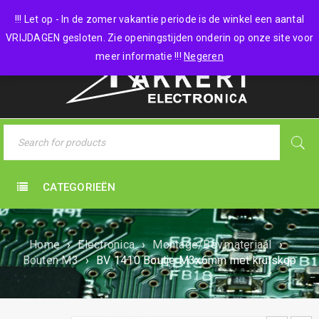
0 items
-
€
0,00
!!! Let op - In de zomer vakantie periode is de winkel een aantal
VRIJDAGEN gesloten. Zie openingstijden onderin op onze site voor
meer informatie !!!
Negeren
CATEGORIEËN
Home
›
Electronica
›
Montage/Bev.materiaal
›
Bouten M3
›
BV 1410 Boutje M3x6mm met kruiskop