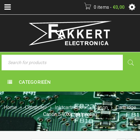
0 items
-
€
0,00
CATEGORIEËN
Home
›
Computer
›
Inktcartridges
›
Canon
›
Cartridge
Canon 540XL inktniveau