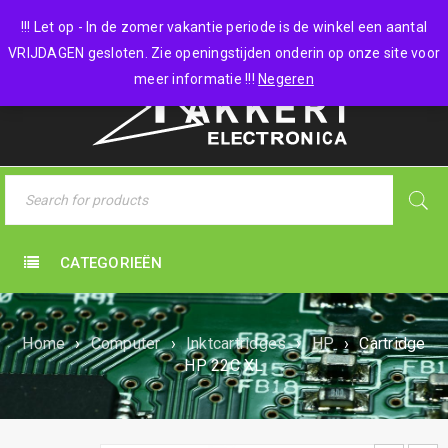
0 items
-
€
0,00
!!! Let op - In de zomer vakantie periode is de winkel een aantal
VRIJDAGEN gesloten. Zie openingstijden onderin op onze site voor
meer informatie !!!
Negeren
CATEGORIEËN
Home
›
Computer
›
Inktcartridges
›
HP
›
Cartridge
HP 22C XL