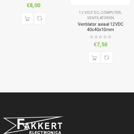
€
8,00
,
,
12 VOLT DC
COMPUTER
VENTILATOREN
Ventilator axiaal 12VDC
40x40x10mm
€
7,50