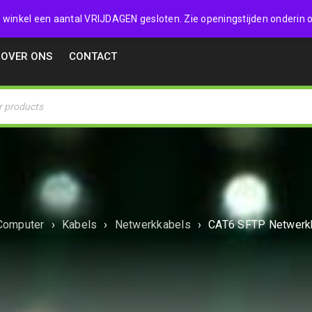
32357
 de winkel een aantal VRIJDAGEN gesloten. Zie openingstijden onderin o
OVER ONS
CONTACT
Computer
›
Kabels
›
Netwerkkabels
›
CAT6 SFTP Netwerk