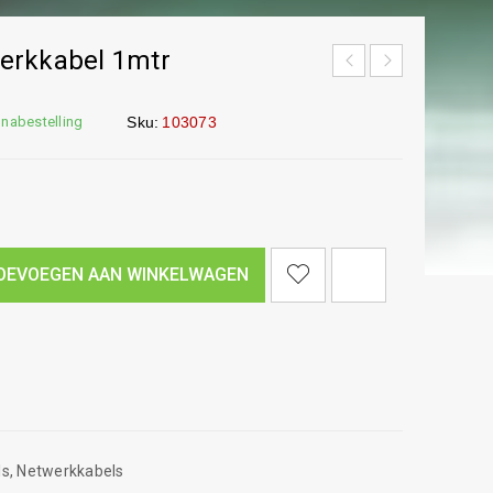
erkkabel 1mtr
 nabestelling
Sku:
103073
<I CLASS="PE-7S-REFRESH-2"></I><SPAN CLASS="TS-TOOLTIP BUTTON-TOOLTIP">VERGELIJK</SPAN>
OEVOEGEN AAN WINKELWAGEN
ls
,
Netwerkkabels