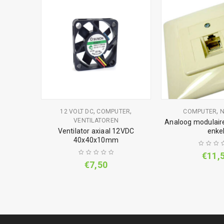
,
T KABELS
r HDMI 3m
,
,
,
12 VOLT DC
COMPUTER
COMPUTER
VENTILATOREN
Analoog modulair
Ventilator axiaal 12VDC
enke
40x40x10mm
€
11,
€
7,50