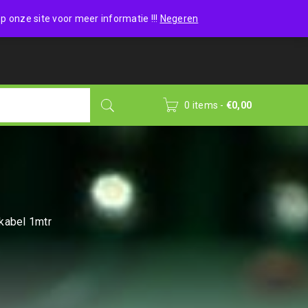
Wishlist (0)
Login
/
Sign up
p onze site voor meer informatie !!!
Negeren
0 items
-
€
0,00
kabel 1mtr