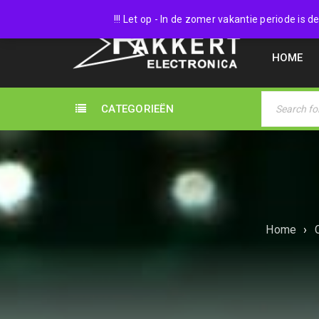
038 45
!!! Let op - In de zomer vakantie periode is
HOME
CATEGORIEËN
Home
›