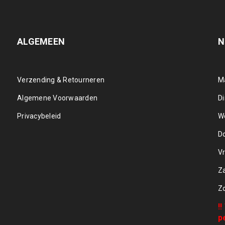
ALGEMEEN
N
Verzending & Retourneren
M
Algemene Voorwaarden
D
Privacybeleid
W
D
Vr
Z
Z
!
p