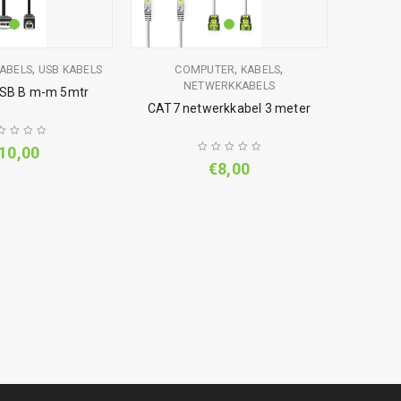
,
,
,
ABELS
USB KABELS
COMPUTER
KABELS
COMPUT
NETWERKKABELS
USB B m-m 5mtr
CAT7 netwerkkabel 3 meter
Displayp
10,00
€
8,00