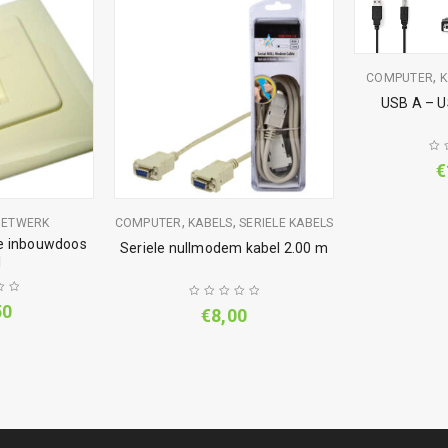
,
COMPUTER
K
USB A – 
€
,
,
NETWERK
COMPUTER
KABELS
SERIELE KABELS
e inbouwdoos
Seriele nullmodem kabel 2.00 m
l
50
€
8,00