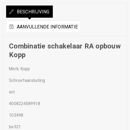
BESCHRIJVING
AANVULLENDE INFORMATIE
Combinatie schakelaar RA opbouw
Kopp
Merk: Kopp
Schroefaansluiting
wit
4008224589918
103498
be321