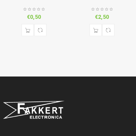
€
0,50
€
2,50