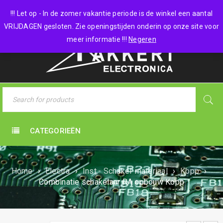
0 items
-
€
0,00
!!! Let op - In de zomer vakantie periode is de winkel een aantal
VRIJDAGEN gesloten. Zie openingstijden onderin op onze site voor
meer informatie !!!
Negeren
CATEGORIEËN
Home
›
Electra
›
Inst.- Schakel-materiaal
›
Kopp
›
Combinatie schakelaar RA opbouw Kopp