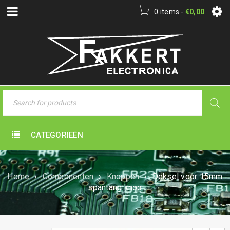
0 items
-
€
0,00
CATEGORIEËN
Home
›
Componenten
›
Knoppen
›
Deksel voor 15mm
spantang knop