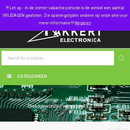
0 items
-
€
0,00
!!! Let op - In de zomer vakantie periode is de winkel een aantal
VRIJDAGEN gesloten. Zie openingstijden onderin op onze site voor
meer informatie !!!
Negeren
CATEGORIEËN
Home
›
Componenten
›
Weerstanden
›
5 watt
›
Draadgewonden weerstand 3,3 ohm